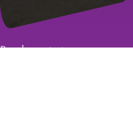
Prendre contact
Téléphone:
33 622835070
Courriel:
liliclownetteetcie@gmail.com
Adresse: 10 Rue du Prieuré, AVEZÉ, 72400, France